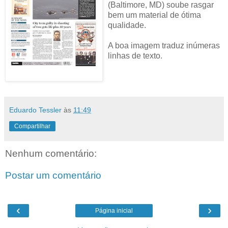
(Baltimore, MD) soube rasgar
bem um material de ótima
qualidade.
A boa imagem traduz inúmeras
linhas de texto.
Eduardo Tessler
às
11:49
Compartilhar
Nenhum comentário:
Postar um comentário
‹
›
Página inicial