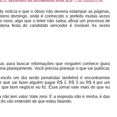
a notícia e que o óbvio não deveria estampar as páginas,
leno domingo, onde é conhecido o prefeito muitas vezes
lgo novo, algo que o leitor não saiba, afinal um processo de
plena festa do candidato vencedor é inviável. As vezes
sar, para buscar informações que ninguém conhece (para
ama planejamento. Você precisa planejar o que vai publicar,
 vocês um dia serão jornalistas também) é encontrarmos
le que vai fazer alguém pagar R$ 2, R$ 3 ou R$ 4 por um
a, que bom negócio eu fiz. Esse jornal vale mais do que eu
não tem valor. Vale zero. E a resposta não é minha, é das
cês vão entender de que estou falando.