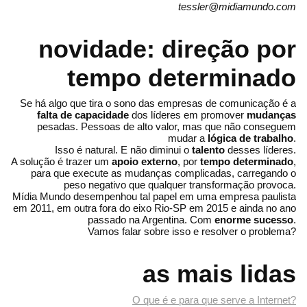
tessler@midiamundo.com
novidade: direção por
tempo determinado
Se há algo que tira o sono das empresas de comunicação é a
falta de capacidade
dos líderes em promover
mudanças
pesadas. Pessoas de alto valor, mas que não conseguem
mudar a
lógica de trabalho
.
Isso é natural. E não diminui o
talento
desses líderes.
A solução é trazer um
apoio externo
, por
tempo determinado
,
para que execute as mudanças complicadas, carregando o
peso negativo que qualquer transformação provoca.
Mídia Mundo desempenhou tal papel em uma empresa paulista
em 2011, em outra fora do eixo Rio-SP em 2015 e ainda no ano
passado na Argentina. Com
enorme sucesso
.
Vamos falar sobre isso e resolver o problema?
as mais lidas
O que é e para que serve a Internet?