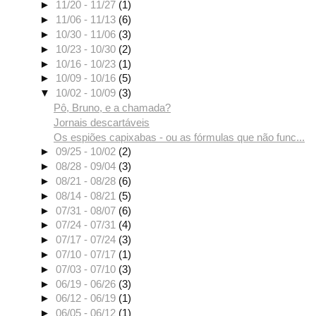
►
11/20 - 11/27
(1)
►
11/06 - 11/13
(6)
►
10/30 - 11/06
(3)
►
10/23 - 10/30
(2)
►
10/16 - 10/23
(1)
►
10/09 - 10/16
(5)
▼
10/02 - 10/09
(3)
Pô, Bruno, e a chamada?
Jornais descartáveis
Os espiões capixabas - ou as fórmulas que não func...
►
09/25 - 10/02
(2)
►
08/28 - 09/04
(3)
►
08/21 - 08/28
(6)
►
08/14 - 08/21
(5)
►
07/31 - 08/07
(6)
►
07/24 - 07/31
(4)
►
07/17 - 07/24
(3)
►
07/10 - 07/17
(1)
►
07/03 - 07/10
(3)
►
06/19 - 06/26
(3)
►
06/12 - 06/19
(1)
►
06/05 - 06/12
(1)