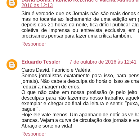
2016 às 12:13
Sim é verdade que os Jornais não são mais donos d
mas no tocante ao fechamento de uma edição em p
depois das 21 horas da noite, fica difícil publicar a
coletiva de imprensa ou entrevista exclusiva em 
precisamos pensar para fazer uma crítica também.
Responder
Eduardo Tessler
7 de outubro de 2016 às 12:41
Caros David, Fabrício e Valéria,
Somos jornalistas exatamente para isso, para pen
jornais). Não cabe a desculpa do horário. Isso se ch
reduzir a margem de erros.
O que não cabe em nossa profissão (e pelo jeito
desculpas para não fazermos nosso trabalho, aque
exemplar e chegar ao final da leitura e sentir: "pux
paguei".
Hoje ele vale menos. Um apanhado de notícias velha 
bancas. Vejam a curva de circulação dos jornais e vo
Abraço e sorte na vida!
Responder