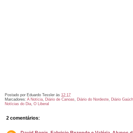
Postado por
Eduardo Tessler
às
12:17
Marcadores:
A Notícia
,
Diário de Canoas
,
Diário do Nordeste
,
Diário Gaúc
Notícias do Dia
,
O Liberal
2 comentários:
David Bonis, Fabricio Rezende e Valéria. Alunos 