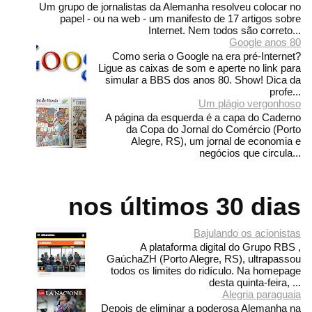
Um grupo de jornalistas da Alemanha resolveu colocar no
papel - ou na web - um manifesto de 17 artigos sobre
Internet. Nem todos são correto...
Google anos 80
Como seria o Google na era pré-Internet?
Ligue as caixas de som e aperte no link para
simular a BBS dos anos 80. Show! Dica da
profe...
Um plágio vergonhoso
A página da esquerda é a capa do Caderno
da Copa do Jornal do Comércio (Porto
Alegre, RS), um jornal de economia e
negócios que circula...
nos últimos 30 dias
Bajulando os acionistas
A plataforma digital do Grupo RBS ,
GaúchaZH (Porto Alegre, RS), ultrapassou
todos os limites do ridículo. Na homepage
desta quinta-feira, ...
Alegria paraguaia
Depois de eliminar a poderosa Alemanha na