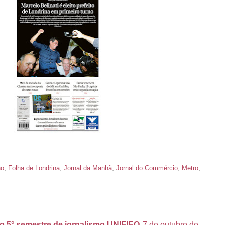
ho
,
Folha de Londrina
,
Jornal da Manhã
,
Jornal do Commércio
,
Metro
,
do 5° semestre de jornalismo UNIFIEO
7 de outubro de