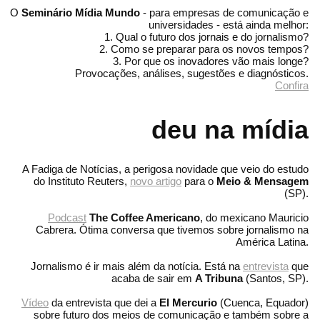
O
Seminário Mídia Mundo
- para empresas de comunicação e
universidades - está ainda melhor:
1. Qual o futuro dos jornais e do jornalismo?
2. Como se preparar para os novos tempos?
3. Por que os inovadores vão mais longe?
Provocações, análises, sugestões e diagnósticos.
Confira
deu na mídia
A Fadiga de Notícias, a perigosa novidade que veio do estudo
do Instituto Reuters,
novo artigo
para o
Meio & Mensagem
(SP).
Podcast
The Coffee Americano
, do mexicano Mauricio
Cabrera. Ótima conversa que tivemos sobre jornalismo na
América Latina.
Jornalismo é ir mais além da notícia. Está na
entrevista
que
acaba de sair em
A Tribuna
(Santos, SP).
Vídeo
da entrevista que dei a
El Mercurio
(Cuenca, Equador)
sobre futuro dos meios de comunicação e também sobre a