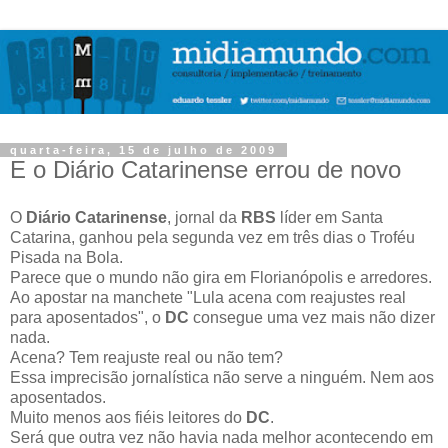
quarta-feira, 15 de julho de 2009
E o Diário Catarinense errou de novo
O
Diário Catarinense
, jornal da
RBS
líder em Santa
Catarina, ganhou pela segunda vez em três dias o Troféu
Pisada na Bola.
Parece que o mundo não gira em Florianópolis e arredores.
Ao apostar na manchete "Lula acena com reajustes real
para aposentados", o
DC
consegue uma vez mais não dizer
nada.
Acena? Tem reajuste real ou não tem?
Essa imprecisão jornalística não serve a ninguém. Nem aos
aposentados.
Muito menos aos fiéis leitores do
DC
.
Será que outra vez não havia nada melhor acontecendo em