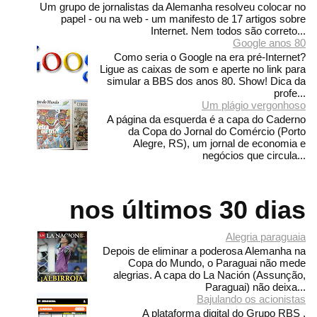
Um grupo de jornalistas da Alemanha resolveu colocar no
papel - ou na web - um manifesto de 17 artigos sobre
Internet. Nem todos são correto...
Google anos 80
Como seria o Google na era pré-Internet?
Ligue as caixas de som e aperte no link para
simular a BBS dos anos 80. Show! Dica da
profe...
Um plágio vergonhoso
A página da esquerda é a capa do Caderno
da Copa do Jornal do Comércio (Porto
Alegre, RS), um jornal de economia e
negócios que circula...
nos últimos 30 dias
Alegria paraguaia
Depois de eliminar a poderosa Alemanha na
Copa do Mundo, o Paraguai não mede
alegrias. A capa do La Nación (Assunção,
Paraguai) não deixa...
Bajulando os acionistas
A plataforma digital do Grupo RBS ,