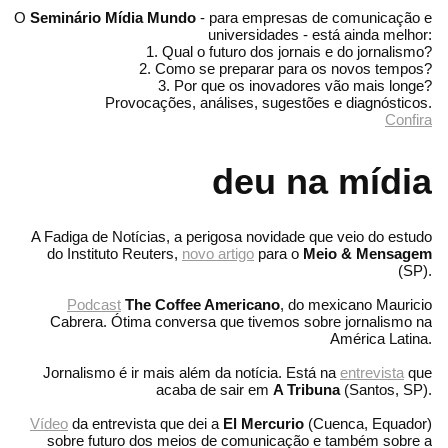
O
Seminário Mídia Mundo
- para empresas de comunicação e
universidades - está ainda melhor:
1. Qual o futuro dos jornais e do jornalismo?
2. Como se preparar para os novos tempos?
3. Por que os inovadores vão mais longe?
Provocações, análises, sugestões e diagnósticos.
Confira
deu na mídia
A Fadiga de Notícias, a perigosa novidade que veio do estudo
do Instituto Reuters,
novo artigo
para o
Meio & Mensagem
(SP).
Podcast
The Coffee Americano
, do mexicano Mauricio
Cabrera. Ótima conversa que tivemos sobre jornalismo na
América Latina.
Jornalismo é ir mais além da notícia. Está na
entrevista
que
acaba de sair em
A Tribuna
(Santos, SP).
Vídeo
da entrevista que dei a
El Mercurio
(Cuenca, Equador)
sobre futuro dos meios de comunicação e também sobre a