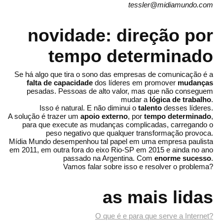
tessler@midiamundo.com
novidade: direção por
tempo determinado
Se há algo que tira o sono das empresas de comunicação é a
falta de capacidade
dos líderes em promover
mudanças
pesadas. Pessoas de alto valor, mas que não conseguem
mudar a
lógica de trabalho
.
Isso é natural. E não diminui o
talento
desses líderes.
A solução é trazer um
apoio externo
, por
tempo determinado
,
para que execute as mudanças complicadas, carregando o
peso negativo que qualquer transformação provoca.
Mídia Mundo desempenhou tal papel em uma empresa paulista
em 2011, em outra fora do eixo Rio-SP em 2015 e ainda no ano
passado na Argentina. Com
enorme sucesso
.
Vamos falar sobre isso e resolver o problema?
as mais lidas
O que é e para que serve a Internet?