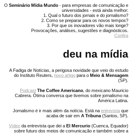
O
Seminário Mídia Mundo
- para empresas de comunicação e
universidades - está ainda melhor:
1. Qual o futuro dos jornais e do jornalismo?
2. Como se preparar para os novos tempos?
3. Por que os inovadores vão mais longe?
Provocações, análises, sugestões e diagnósticos.
Confira
deu na mídia
A Fadiga de Notícias, a perigosa novidade que veio do estudo
do Instituto Reuters,
novo artigo
para o
Meio & Mensagem
(SP).
Podcast
The Coffee Americano
, do mexicano Mauricio
Cabrera. Ótima conversa que tivemos sobre jornalismo na
América Latina.
Jornalismo é ir mais além da notícia. Está na
entrevista
que
acaba de sair em
A Tribuna
(Santos, SP).
Vídeo
da entrevista que dei a
El Mercurio
(Cuenca, Equador)
sobre futuro dos meios de comunicação e também sobre a