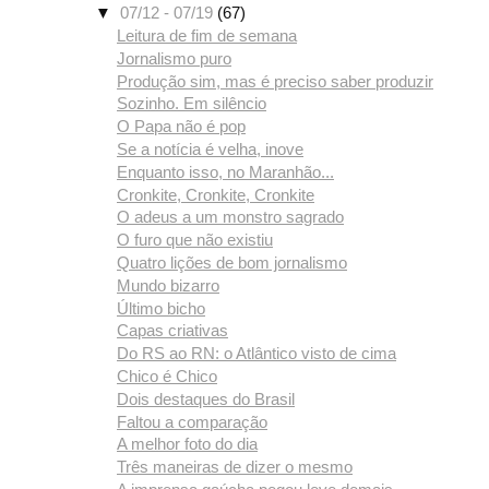
▼
07/12 - 07/19
(67)
Leitura de fim de semana
Jornalismo puro
Produção sim, mas é preciso saber produzir
Sozinho. Em silêncio
O Papa não é pop
Se a notícia é velha, inove
Enquanto isso, no Maranhão...
Cronkite, Cronkite, Cronkite
O adeus a um monstro sagrado
O furo que não existiu
Quatro lições de bom jornalismo
Mundo bizarro
Último bicho
Capas criativas
Do RS ao RN: o Atlântico visto de cima
Chico é Chico
Dois destaques do Brasil
Faltou a comparação
A melhor foto do dia
Três maneiras de dizer o mesmo