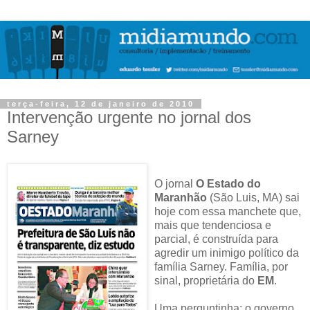
terça-feira, 12 de janeiro de 2010
Intervenção urgente no jornal dos
Sarney
O jornal
O Estado do
Maranhão
(São Luis, MA) sai
hoje com essa manchete que,
mais que tendenciosa e
parcial, é construída para
agredir um inimigo político da
família Sarney. Família, por
sinal, proprietária do
EM
.
Uma perguntinha: o governo