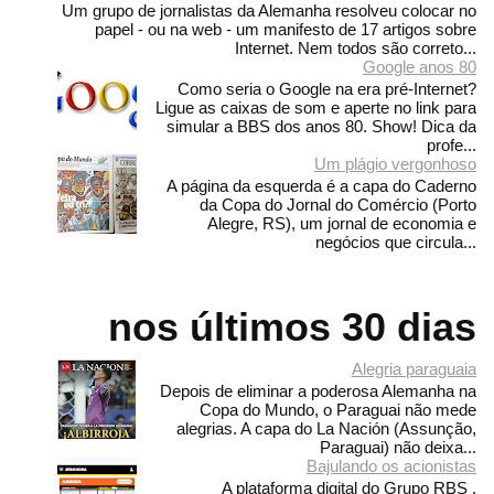
Um grupo de jornalistas da Alemanha resolveu colocar no
papel - ou na web - um manifesto de 17 artigos sobre
Internet. Nem todos são correto...
Google anos 80
Como seria o Google na era pré-Internet?
Ligue as caixas de som e aperte no link para
simular a BBS dos anos 80. Show! Dica da
profe...
Um plágio vergonhoso
A página da esquerda é a capa do Caderno
da Copa do Jornal do Comércio (Porto
Alegre, RS), um jornal de economia e
negócios que circula...
nos últimos 30 dias
Alegria paraguaia
Depois de eliminar a poderosa Alemanha na
Copa do Mundo, o Paraguai não mede
alegrias. A capa do La Nación (Assunção,
Paraguai) não deixa...
Bajulando os acionistas
A plataforma digital do Grupo RBS ,