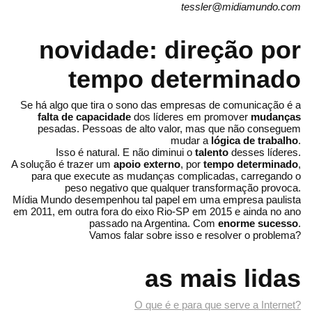
tessler@midiamundo.com
novidade: direção por
tempo determinado
Se há algo que tira o sono das empresas de comunicação é a
falta de capacidade
dos líderes em promover
mudanças
pesadas. Pessoas de alto valor, mas que não conseguem
mudar a
lógica de trabalho
.
Isso é natural. E não diminui o
talento
desses líderes.
A solução é trazer um
apoio externo
, por
tempo determinado
,
para que execute as mudanças complicadas, carregando o
peso negativo que qualquer transformação provoca.
Mídia Mundo desempenhou tal papel em uma empresa paulista
em 2011, em outra fora do eixo Rio-SP em 2015 e ainda no ano
passado na Argentina. Com
enorme sucesso
.
Vamos falar sobre isso e resolver o problema?
as mais lidas
O que é e para que serve a Internet?