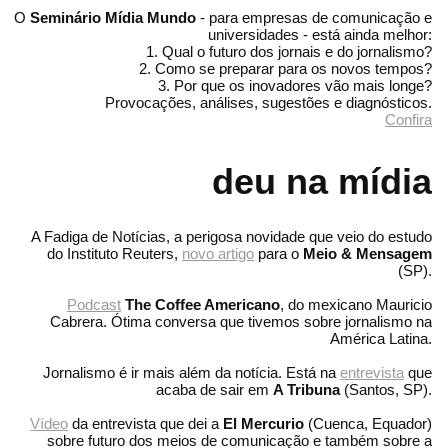
O
Seminário Mídia Mundo
- para empresas de comunicação e
universidades - está ainda melhor:
1. Qual o futuro dos jornais e do jornalismo?
2. Como se preparar para os novos tempos?
3. Por que os inovadores vão mais longe?
Provocações, análises, sugestões e diagnósticos.
Confira
deu na mídia
A Fadiga de Notícias, a perigosa novidade que veio do estudo
do Instituto Reuters,
novo artigo
para o
Meio & Mensagem
(SP).
Podcast
The Coffee Americano
, do mexicano Mauricio
Cabrera. Ótima conversa que tivemos sobre jornalismo na
América Latina.
Jornalismo é ir mais além da notícia. Está na
entrevista
que
acaba de sair em
A Tribuna
(Santos, SP).
Vídeo
da entrevista que dei a
El Mercurio
(Cuenca, Equador)
sobre futuro dos meios de comunicação e também sobre a