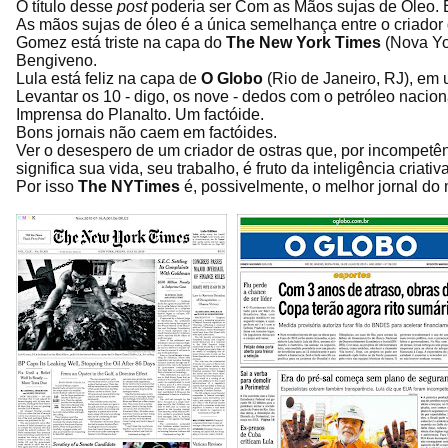
O título desse
post
poderia ser Com as Mãos sujas de Óleo. E
As mãos sujas de óleo é a única semelhança entre o criador 
Gomez está triste na capa do
The New York Times
(Nova Yo
Bengiveno.
Lula está feliz na capa de
O Globo
(Rio de Janeiro, RJ), em
Levantar os 10 - digo, os nove - dedos com o petróleo nacio
Imprensa do Planalto. Um factóide.
Bons jornais não caem em factóides.
Ver o desespero de um criador de ostras que, por incompetê
significa sua vida, seu trabalho, é fruto da inteligência criati
Por isso
The NYTimes
é, possivelmente, o melhor jornal do