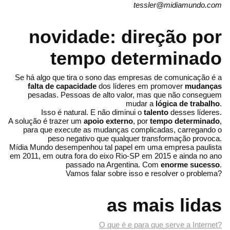
tessler@midiamundo.com
novidade: direção por
tempo determinado
Se há algo que tira o sono das empresas de comunicação é a
falta de capacidade
dos líderes em promover
mudanças
pesadas. Pessoas de alto valor, mas que não conseguem
mudar a
lógica de trabalho
.
Isso é natural. E não diminui o
talento
desses líderes.
A solução é trazer um
apoio externo
, por
tempo determinado
,
para que execute as mudanças complicadas, carregando o
peso negativo que qualquer transformação provoca.
Mídia Mundo desempenhou tal papel em uma empresa paulista
em 2011, em outra fora do eixo Rio-SP em 2015 e ainda no ano
passado na Argentina. Com
enorme sucesso
.
Vamos falar sobre isso e resolver o problema?
as mais lidas
O que é e para que serve a Internet?