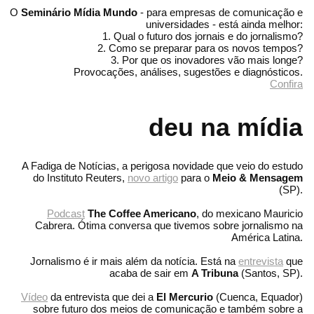
O
Seminário Mídia Mundo
- para empresas de comunicação e
universidades - está ainda melhor:
1. Qual o futuro dos jornais e do jornalismo?
2. Como se preparar para os novos tempos?
3. Por que os inovadores vão mais longe?
Provocações, análises, sugestões e diagnósticos.
Confira
deu na mídia
A Fadiga de Notícias, a perigosa novidade que veio do estudo
do Instituto Reuters,
novo artigo
para o
Meio & Mensagem
(SP).
Podcast
The Coffee Americano
, do mexicano Mauricio
Cabrera. Ótima conversa que tivemos sobre jornalismo na
América Latina.
Jornalismo é ir mais além da notícia. Está na
entrevista
que
acaba de sair em
A Tribuna
(Santos, SP).
Vídeo
da entrevista que dei a
El Mercurio
(Cuenca, Equador)
sobre futuro dos meios de comunicação e também sobre a