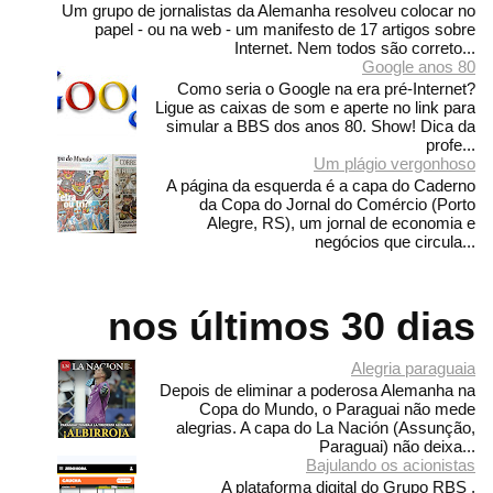
Um grupo de jornalistas da Alemanha resolveu colocar no
papel - ou na web - um manifesto de 17 artigos sobre
Internet. Nem todos são correto...
Google anos 80
Como seria o Google na era pré-Internet?
Ligue as caixas de som e aperte no link para
simular a BBS dos anos 80. Show! Dica da
profe...
Um plágio vergonhoso
A página da esquerda é a capa do Caderno
da Copa do Jornal do Comércio (Porto
Alegre, RS), um jornal de economia e
negócios que circula...
nos últimos 30 dias
Alegria paraguaia
Depois de eliminar a poderosa Alemanha na
Copa do Mundo, o Paraguai não mede
alegrias. A capa do La Nación (Assunção,
Paraguai) não deixa...
Bajulando os acionistas
A plataforma digital do Grupo RBS ,